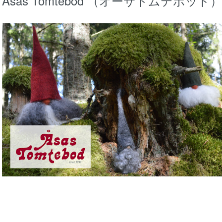
Åsas Tomtebod （オーサトムテボッド）