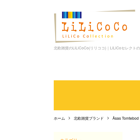
北欧雑貨のLiLiCoCo(リリココ)｜LiLiCoセレク
ホーム
北欧雑貨ブランド
Åsas Tomte