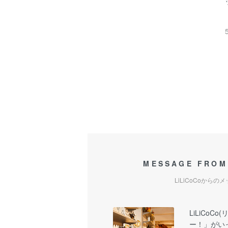
MESSAGE FROM
LiLiCoCoからの
LiLiCoC
ー！」がい