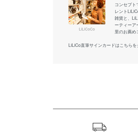
コンセプト
レントLiL
雑貨と、Li
ーティーア
LiLiCoCo
里のお薦め
LiLiCo直筆サインカードはこちら
ショッピングガイド