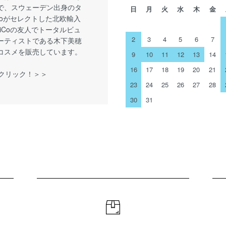
で、スウェーデン出身のタ
日
月
火
水
木
金
iCoがセレクトした北欧輸入
LiCoの友人でトータルビュ
2
3
4
5
6
7
ーティストである木下美穂
コスメを販売しています。
9
10
11
12
13
14
16
17
18
19
20
21
をクリック！＞＞
23
24
25
26
27
28
30
31