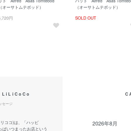
ット Alfred Asas Tomtebod
ハット Alfred Asas Tomteb
（オーサトムテボッド）
（オーサトムテボッド）
5,720円
SOLD OUT
 LiLiCoCo
C
メッセージ
o(リリココ)は、「ハッピ
2026年8月
っぱいつまったお店という