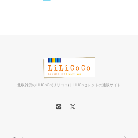
北欧雑貨のLiLiCoCo(リリココ)｜LiLiCoセレクトの通販サイト
ホーム