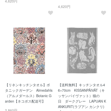
4,620円
4,620円
【リネンキッチンタオル】ボ
【送料無料】キッチンタオル4
タニックガーデン Almedahls
6×70cm KISSANPÄIVÄT（キ
（アルメダールス）Botanic G
ッサンパイヴァット）猫の
arden【ネコポス配送可】
日 ダークグレー LAPUAN K
ANKURIT(ラプアン カンクリ)
2,860円