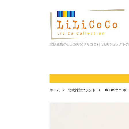
北欧雑貨のLiLiCoCo(リリココ)｜LiLiCoセレク
ホーム
北欧雑貨ブランド
Bo Ekström