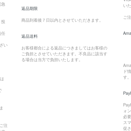
宅急
い
返品期限
ご
商品到着後７日以内とさせていただきます。
ト投
責任
Ama
返品送料
ざい
お客様都合による返品につきましてはお客様の
ご負担とさせていただきます。不良品に該当す
る場合は当方で負担いたします。
Am
ド
す
域は
で
Pay
Pa
ま
ォン
必
スマ
ご注
促