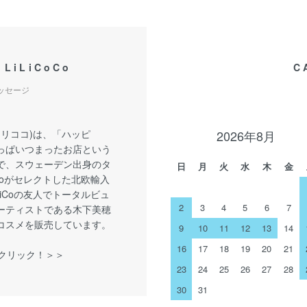
 LiLiCoCo
C
メッセージ
o(リリココ)は、「ハッピ
2026年8月
っぱいつまったお店という
で、スウェーデン出身のタ
日
月
火
水
木
金
iCoがセレクトした北欧輸入
LiCoの友人でトータルビュ
2
3
4
5
6
7
ーティストである木下美穂
コスメを販売しています。
9
10
11
12
13
14
16
17
18
19
20
21
をクリック！＞＞
23
24
25
26
27
28
30
31