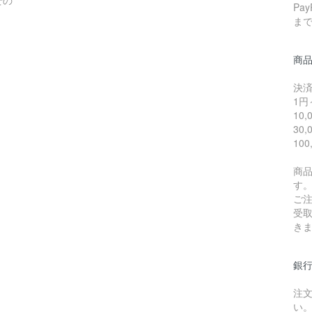
せの
Pa
ま
商
決
1円～
10,
30,
100
商
す
ご
受
き
銀
注
い