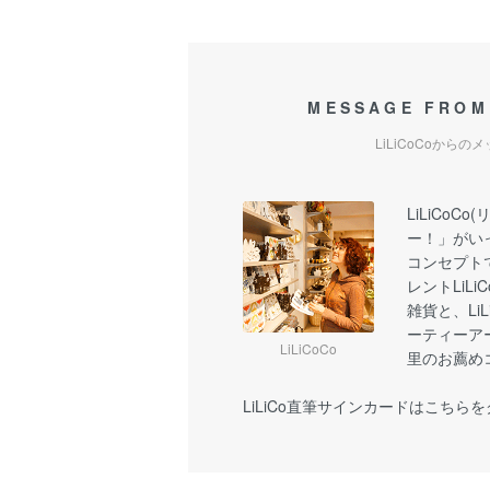
MESSAGE FROM
LiLiCoCoからの
LiLiCoC
ー！」がい
コンセプト
レントLiL
雑貨と、Li
ーティーア
LiLiCoCo
里のお薦め
LiLiCo直筆サインカードはこちら