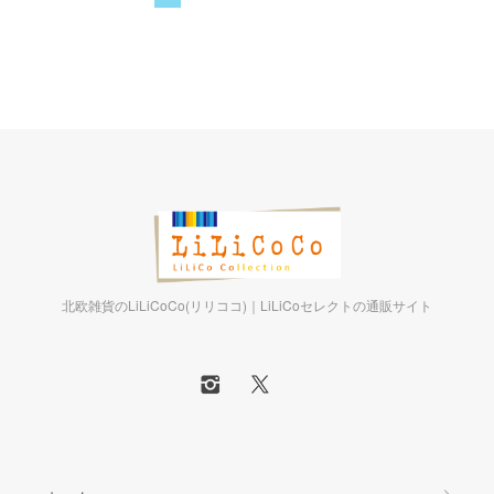
北欧雑貨のLiLiCoCo(リリココ)｜LiLiCoセレクトの通販サイト