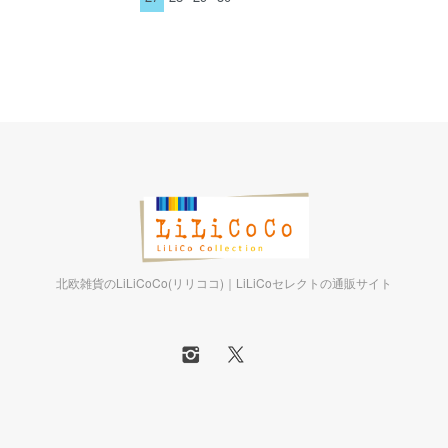
北欧雑貨のLiLiCoCo(リリココ)｜LiLiCoセレクトの通販サイト