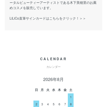
ータルビューティーアーティストである木下美穂里のお薦
めコスメを販売しています。
LiLiCo直筆サインカードはこちらをクリック！＞＞
CALENDAR
カレンダー
2026年8月
日
月
火
水
木
金
土
1
2
3
4
5
6
7
8