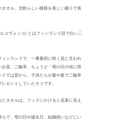
のタオル。北欧らしい模様を美しい織りで表
(ヴァルコヴォッコ) とはフィンランド語で白い二
フィンランドで、一番最初に咲く花と言われ
いお花、二輪草。ちょうど「母の日の頃に咲
ンドでは昔から、子供たちが森や庭で二輪草
プレゼントしていたそうです。
れたタオルは、フックにかけると花束に見え
持ちで、母の日や誕生日、結婚祝いなどにい