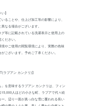
さい】
ていることや、仕上げ加工等の影響により、
と異なる場合がございます。
タグ等に記載されている洗濯表示と使用上の
認ください。
環境やご使用の閲覧環境により、実際の色味
合がございます。予めご了承ください。
RIT(ラプアン カンクリ)】
ち」を意味するラプアン カンクリは、フィン
15,000人ほどの小さな町、ラプアで代々続
カー。辺り一面が真っ白な雪に覆われる長い
一瞬の夢のような夏。美しく豊かな自然とと