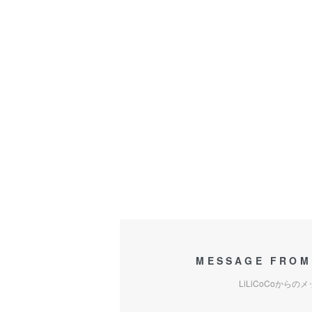
MESSAGE FROM
LiLiCoCoからの