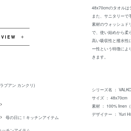
48x70cmのタオ
また、サニタリーで
素材のウォッシュド
で、使い始めから柔
EVIEW
高い吸収性と撥水性
ー性という特徴によ
きます。
IT(ラプアン カンクリ)
シリーズ名 ： VALKO
サイズ ： 48x70cm
素材 ： 100% linen
デザイナー ： Yuri Hi
母の日に！キッチンアイテム
キッチンアイテム