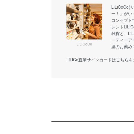
LiLiCoC
ー！」がい
コンセプト
レントLiL
雑貨と、Li
ーティーア
LiLiCoCo
里のお薦め
LiLiCo直筆サインカードはこちら
ショッピングガイド