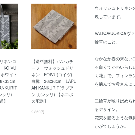
ウォッシュドリネン
現しています。
VALKOVUOKKO
輪草のこと。
なかなか春の来ない
リネンコ
【送料無料】ハンカチ
る白くてかわいらし
KOIVU
ーフ ウォッシュドリ
樺 ホワイト
ネン KOIVU(コイヴ)
く花」で、フィンラ
×33cm
白樺 36x36cm LAPU
を摘んでお母さんに
NKURIT
AN KANKURIT(ラプア
ンクリ)
ン カンクリ) 【ネコポ
二輪草が散りばめら
送】
ス配送】
るデザイン。
2,860円
花束を贈るような気
かがでしょうか。