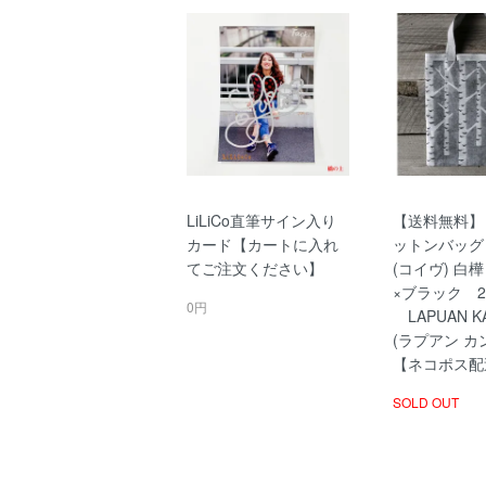
LiLiCo直筆サイン入り
【送料無料】
カード【カートに入れ
ットンバッグ 
てご注文ください】
(コイヴ) 白
×ブラック 28
0円
LAPUAN KA
(ラプアン カ
【ネコポス配
SOLD OUT