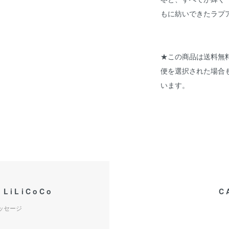
もに紡いできたラプ
★この商品は送料無
便を選択された場合
います。
 LiLiCoCo
C
メッセージ