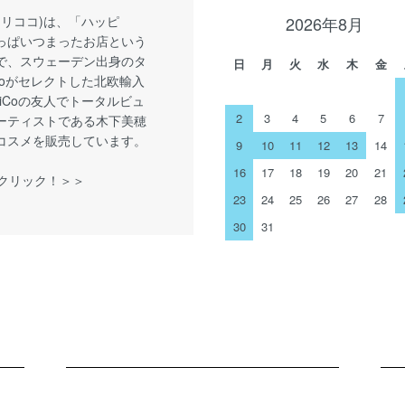
o(リリココ)は、「ハッピ
2026年8月
っぱいつまったお店という
で、スウェーデン出身のタ
日
月
火
水
木
金
iCoがセレクトした北欧輸入
LiCoの友人でトータルビュ
2
3
4
5
6
7
ーティストである木下美穂
コスメを販売しています。
9
10
11
12
13
14
16
17
18
19
20
21
をクリック！＞＞
23
24
25
26
27
28
30
31