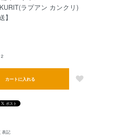
ANKURIT(ラプアン カンクリ)
送】
2
カートに入れる
く表記