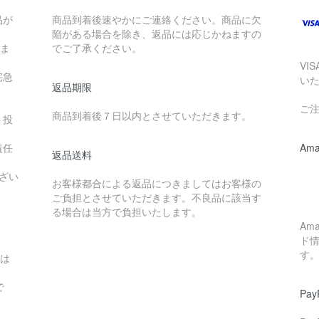
品が
商品到着後速やかにご連絡ください。商品に欠
陥がある場合を除き、返品には応じかねますの
けま
でご了承ください。
VI
宅急
い
返品期限
ご
商品到着後７日以内とさせていただきます。
ト投
責任
Ama
返品送料
ざい
お客様都合による返品につきましてはお客様の
ご負担とさせていただきます。不良品に該当す
る場合は当方で負担いたします。
Am
ド
す
域は
で
Pay