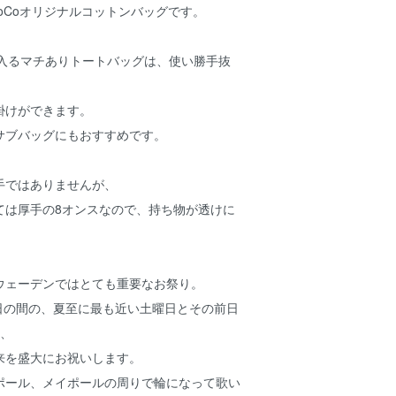
iCoCoオリジナルコットンバッグです。
り入るマチありトートバッグは、使い勝手抜
掛けができます。
サブバッグにもおすすめです。
手ではありませんが、
ては厚手の8オンスなので、持ち物が透けに
ウェーデンではとても重要なお祭り。
6日の間の、夏至に最も近い土曜日とその前日
り、
来を盛大にお祝いします。
ポール、メイポールの周りで輪になって歌い