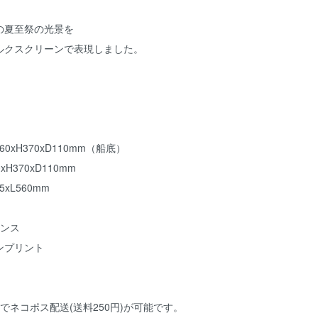
の夏至祭の光景を
ルクスクリーンで表現しました。
xH370xD110mm（船底）
H370xD110mm
xL560mm
オンス
ンプリント
でネコポス配送(送料250円)が可能です。