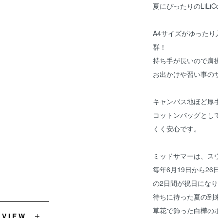
夏にぴったりのLiL
A4サイズがゆった
群！
持ち手が長いので肩
お出かけや習い事の
キャンバス地ほど厚
コットンバッグとし
くく安心です。
ミッドサマーは、ス
毎年6月19日から2
の2日間が祝日にな
待ちに待った夏の到
草花で飾った白樺の
EVIEW