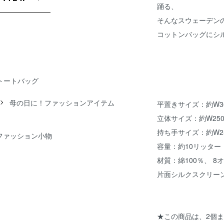
踊る、
そんなスウェーデン
コットンバッグにシ
ルトートバッグ
母の日に！ファッションアイテム
平置きサイズ：約W360
立体サイズ：約W250x
持ち手サイズ：約W25
ファッション小物
容量：約10リッター
材質：綿100％、 8
片面シルクスクリー
★この商品は、2個ま