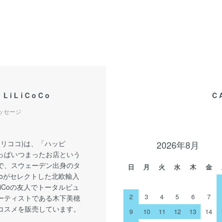
 LiLiCoCo
C
メッセージ
o(リリココ)は、「ハッピ
2026年8月
っぱいつまったお店という
で、スウェーデン出身のタ
日
月
火
水
木
金
iCoがセレクトした北欧輸入
LiCoの友人でトータルビュ
2
3
4
5
6
7
ーティストである木下美穂
コスメを販売しています。
9
10
11
12
13
14