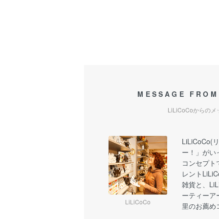
MESSAGE FROM
LiLiCoCoからの
LiLiCoC
ー！」がい
コンセプト
レントLiL
雑貨と、Li
ーティーア
LiLiCoCo
里のお薦め