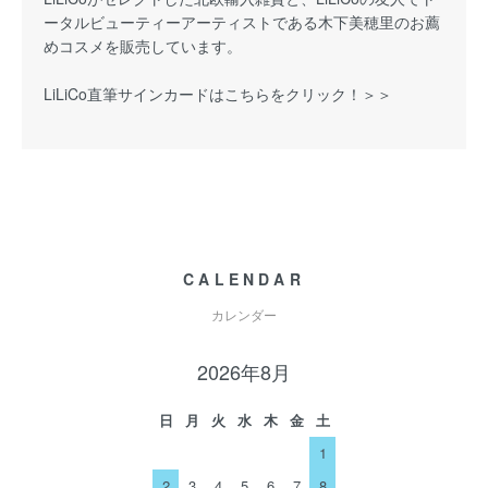
ータルビューティーアーティストである木下美穂里のお薦
めコスメを販売しています。
LiLiCo直筆サインカードはこちらをクリック！＞＞
CALENDAR
カレンダー
2026年8月
日
月
火
水
木
金
土
1
2
3
4
5
6
7
8