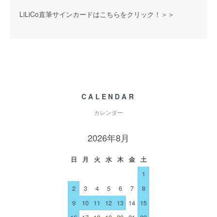
LiLiCo直筆サインカードはこちらをクリック！＞＞
CALENDAR
カレンダー
2026年8月
日
月
火
水
木
金
土
1
2
3
4
5
6
7
8
9
10
11
12
13
14
15