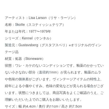
アーティスト：Lisa Larson（リサ・ラーソン）
名称：Skotte（スコティッシュテリア）
年または年代：1977〜1979年
シリーズ：Kennel（ケンネル）
製造元：Gustavsberg（グスタフスベリ）※オリジナルのヴィン
テージ品
材質：炻器（Stoneware）
状態：ワレ・カケのないコンディションです。釉薬のかかってい
ない小さな白い部分（直径約1mm）が見られます。釉薬のムラ
や色味の個体差がございます。ヴィンテージアイテムの特性上、
経年による小傷やくすみ、色味の変化などが見られる場合がござ
います。状態につきましては、商品写真をよくご確認のうえ、ご
理解いただいた上でのご購入をお願いいたします。
サイズ：幅 約4.4cm / 奥行 約11cm / 高さ 約7.5cm