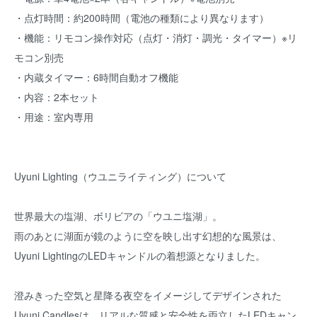
・点灯時間：約200時間（電池の種類により異なります）
・機能：リモコン操作対応（点灯・消灯・調光・タイマー）※リ
モコン別売
・内蔵タイマー：6時間自動オフ機能
・内容：2本セット
・用途：室内専用
Uyuni Lighting（ウユニライティング）について
世界最大の塩湖、ボリビアの「ウユニ塩湖」。
雨のあとに湖面が鏡のように空を映し出す幻想的な風景は、
Uyuni LightingのLEDキャンドルの着想源となりました。
澄みきった空気と星降る夜空をイメージしてデザインされた
Uyuni Candlesは、リアルな質感と安全性を両立したLEDキャン