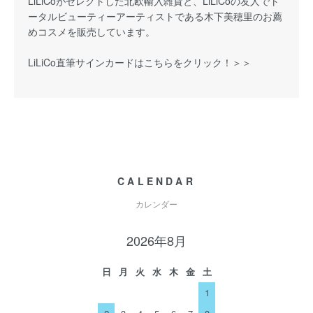
LiLiCoがセレクトした北欧輸入雑貨と、LiLiCoの友人でト
ータルビューティーアーティストである木下美穂里のお薦
めコスメを販売しています。
LiLiCo直筆サインカードはこちらをクリック！＞＞
CALENDAR
カレンダー
2026年8月
日
月
火
水
木
金
土
1