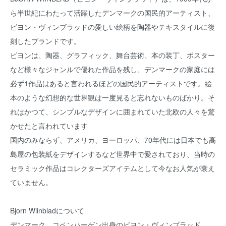
ら半世紀にわたって活躍したデンマークの国民的アーティスト、
ビヨン・ヴィンブラッドの愛しい絵柄を陶器やテキスタイルに復
刻したブランドです。
ビヨンは、陶器、グラフィック、舞台芸術、本の装丁、ポスター
など様々なジャンルで優れた作品を残し、デンマークの家庭には
必ず1作品はあると言われるほどの国民的アーティストです。絵
本のような幻想的な世界観は一度見ると忘れないものばかり。そ
れはかつて、シンプルなデザインに囲まれていた北欧の人々を驚
かせたと言われています
国内のみならず、アメリカ、ヨーロッパ、70年代には日本でも高
島屋の包装紙をデザインするなど世界中で愛されており、当時の
セラミック作品はコレクターズアイテムとして今なお人気が衰え
ていません。
Bjorn Wiinbladについて
デンマーク、コペンハーゲン出身のビヨン・ヴィンブラッド