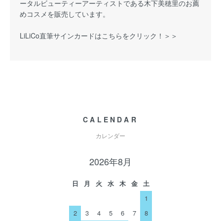
ータルビューティーアーティストである木下美穂里のお薦
めコスメを販売しています。
LiLiCo直筆サインカードはこちらをクリック！＞＞
CALENDAR
カレンダー
2026年8月
日
月
火
水
木
金
土
1
2
3
4
5
6
7
8