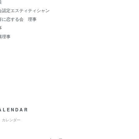
長
会認定エスティティシャン
容に恋する会 理事
事
構理事
ALENDAR
カレンダー