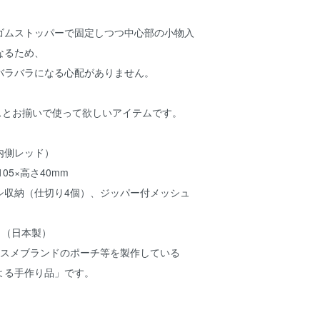
ゴムストッパーで固定しつつ中心部の小物入
なるため、
バラバラになる心配がありません。
ースとお揃いで使って欲しいアイテムです。
内側レッド）
05×高さ40mm
シ収納（仕切り4個）、ジッパー付メッシュ
％（日本製）
コスメブランドのポーチ等を製作している
よる手作り品」です。