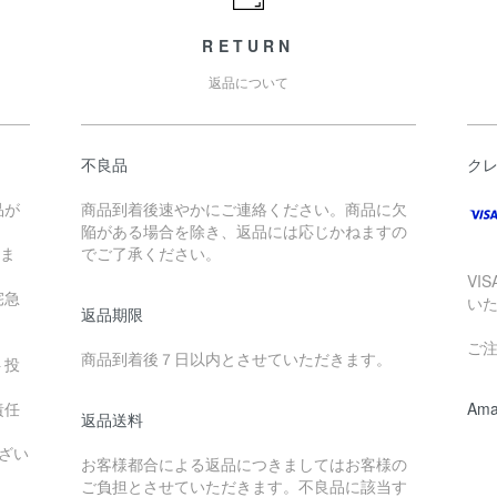
RETURN
返品について
不良品
ク
品が
商品到着後速やかにご連絡ください。商品に欠
陥がある場合を除き、返品には応じかねますの
けま
でご了承ください。
VI
宅急
い
返品期限
ご
商品到着後７日以内とさせていただきます。
ト投
責任
Ama
返品送料
ざい
お客様都合による返品につきましてはお客様の
ご負担とさせていただきます。不良品に該当す