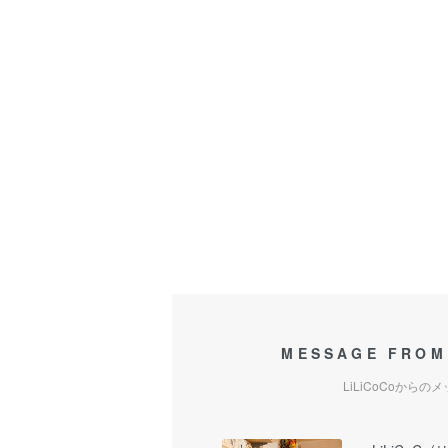
MESSAGE FROM
LiLiCoCoからの