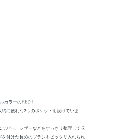
ナルカラーのRED！
収納に便利な2つのポケットを設けていま
ニッパー、シザーなどをすっきり整理して収
プを付けた長めのブラシもピッタリ入れられ