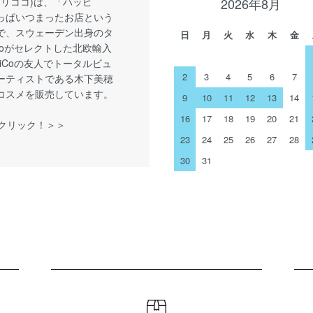
o(リリココ)は、「ハッピ
2026年8月
っぱいつまったお店という
で、スウェーデン出身のタ
日
月
火
水
木
金
iCoがセレクトした北欧輸入
LiCoの友人でトータルビュ
2
3
4
5
6
7
ーティストである木下美穂
コスメを販売しています。
9
10
11
12
13
14
16
17
18
19
20
21
をクリック！＞＞
23
24
25
26
27
28
30
31