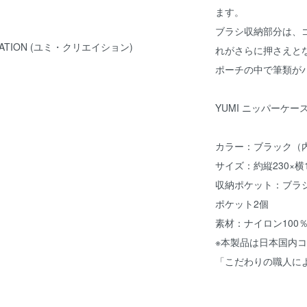
ます。
ブラシ収納部分は、
REATION (ユミ・クリエイション)
れがさらに押さえと
ポーチの中で筆類が
YUMI ニッパーケ
カラー：ブラック（
サイズ：約縦230×横1
収納ポケット：ブラ
ポケット2個
素材：ナイロン100
※本製品は日本国内
「こだわりの職人に