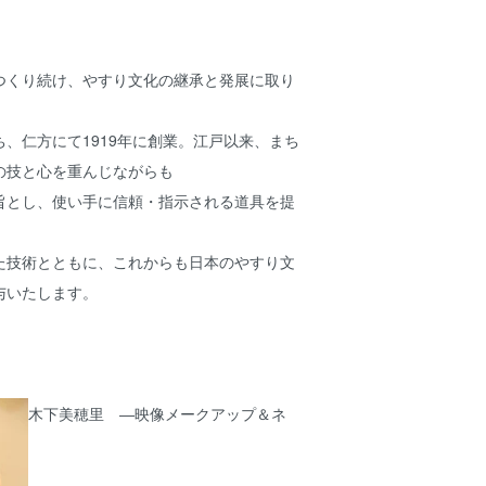
つくり続け、やすり文化の継承と発展に取り
、仁方にて1919年に創業。江戸以来、まち
の技と心を重んじながらも
旨とし、使い手に信頼・指示される道具を提
た技術とともに、これからも日本のやすり文
与いたします。
木下美穂里 ―映像メークアップ＆ネ