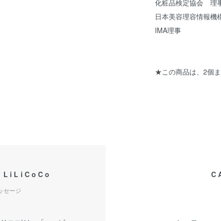
化粧品検定協会 理
日本美容理容情報機
IMA理事
★この商品は、2個ま
 LiLiCoCo
C
メッセージ