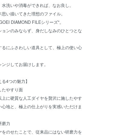
、水洗いや消毒ができれば、なお良し。
年思い描いてきた理想のファイル。
EI DIAMOND FILEシリーズ"。
ションのみならず、身だしなみのひとつとな
するにふさわしい道具として、極上の使い心
レンジしてお届けします。
える4つの魅力】
したやすり面
以上に硬質な人工ダイヤを贅沢に施したやす
い心地と、極上の仕上がりを実感いただけま
研磨力
ヤをのせたことで、従来品にはない研磨力を