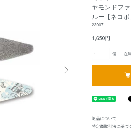
ヤモンドファ
ルー【ネコポ
23007
1,650円
個
在庫
返品について
特定商取引法に基づ