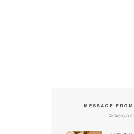
MESSAGE FROM
LiLiCoCoからの