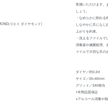
実感いただけます。
しょう。
・なめらかに削れる
IAMOND(ゴエイ ダイヤモンド)
しなやかに爪になじ
上がりを約束。
・洗えるファイルで
消毒薬や滅菌処理、
ァイルで大切な爪の
ダイヤ／約0.2ct
サイズ／20×60mm
グリッド／240相当
1年間品質保証
※アルコール消毒や