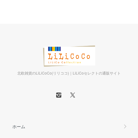
北欧雑貨のLiLiCoCo(リリココ)｜LiLiCoセレクトの通販サイト
ホーム