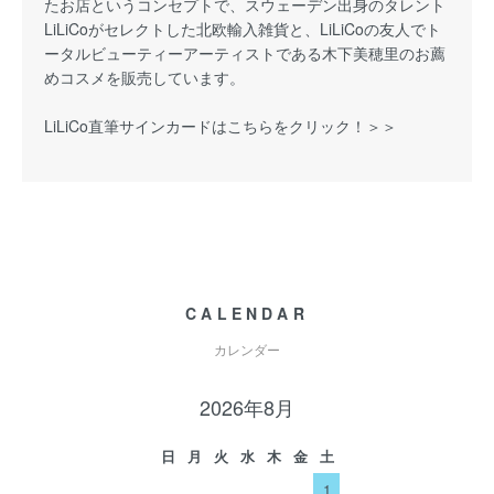
たお店というコンセプトで、スウェーデン出身のタレント
LiLiCoがセレクトした北欧輸入雑貨と、LiLiCoの友人でト
ータルビューティーアーティストである木下美穂里のお薦
めコスメを販売しています。
LiLiCo直筆サインカードはこちらをクリック！＞＞
CALENDAR
カレンダー
2026年8月
日
月
火
水
木
金
土
1