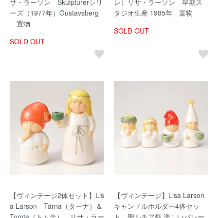
サ・ラーソン Skulpturerシリ
レ）リサ・ラーソン 早期ス
ーズ（1977年）Gustavsberg
タジオ生産 1985年 置物
置物
SOLD OUT
SOLD OUT
【ヴィンテージ2体セット】Lis
【ヴィンテージ】Lisa Larson
a Larson Tärna（ターナ）＆
キャンドルホルダー4体セッ
Tomte（トムテ） リサ・ラー
ト 聖ルチア祭 楽しいパレー