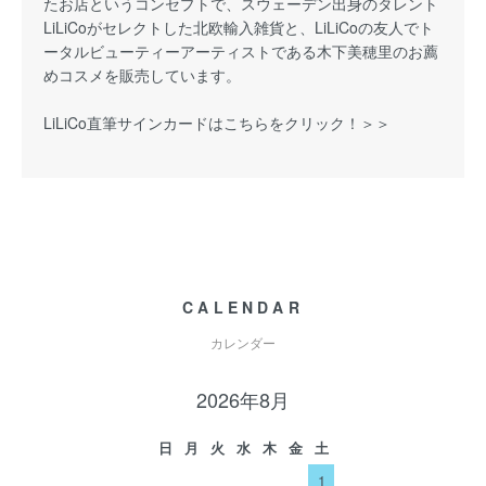
たお店というコンセプトで、スウェーデン出身のタレント
LiLiCoがセレクトした北欧輸入雑貨と、LiLiCoの友人でト
ータルビューティーアーティストである木下美穂里のお薦
めコスメを販売しています。
LiLiCo直筆サインカードはこちらをクリック！＞＞
CALENDAR
カレンダー
2026年8月
日
月
火
水
木
金
土
1