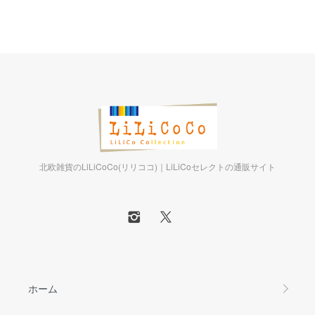
北欧雑貨のLiLiCoCo(リリココ)｜LiLiCoセレクトの通販サイト
ホーム