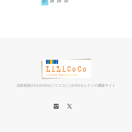
27
28
29
30
北欧雑貨のLiLiCoCo(リリココ)｜LiLiCoセレクトの通販サイト