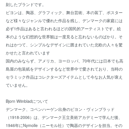
刻したブランドです。
ビヨンは、陶器、グラフィック、舞台芸術、本の装丁、ポスター
など様々なジャンルで優れた作品を残し、デンマークの家庭には
必ず1作品はあると言われるほどの国民的アーティストです。絵
本のような幻想的な世界観は一度見ると忘れないものばかり。そ
れはかつて、シンプルなデザインに囲まれていた北欧の人々を驚
かせたと言われています
国内のみならず、アメリカ、ヨーロッパ、70年代には日本でも高
島屋の包装紙をデザインするなど世界中で愛されており、当時の
セラミック作品はコレクターズアイテムとして今なお人気が衰え
ていません。
Bjorn Wiinbladについて
デンマーク、コペンハーゲン出身のビヨン・ヴィンブラッド
（1918-2006）は、デンマーク王立美術アカデミーで学んだ後、
1946年にNymolle（ニーモル社）で陶器のデザインを担当。その