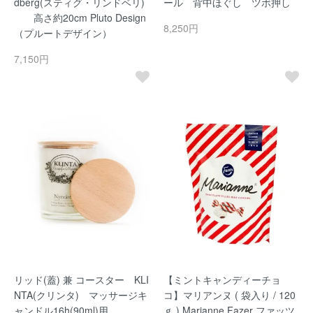
dberg(スティグ・リンドベリ)
ール 背中ほぐし ツボ押し
高さ約20cm Pluto Design
8,250円
（プルートデザイン）
7,150円
リッド(蓋) 兼 コースター KLI
【ミントキャンディーチョ
NTA(クリンタ) マッサージキ
コ】マリアンヌ ( 袋入り / 120
ャンドル16h(90ml)用
ｇ ) Marianne Fazer ファッツ