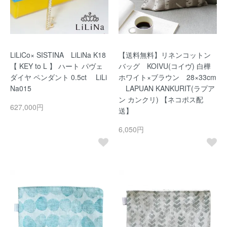
LiLiCo× SISTINA LiLiNa K18
【送料無料】リネンコットン
【 KEY to L 】 ハート パヴェ
バッグ KOIVU(コイヴ) 白樺
ダイヤ ペンダント 0.5ct LiLi
ホワイト×ブラウン 28×33cm
Na015
LAPUAN KANKURIT(ラプア
ン カンクリ) 【ネコポス配
627,000円
送】
6,050円